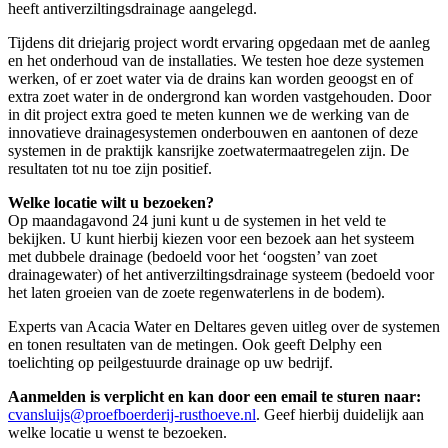
heeft antiverziltingsdrainage aangelegd.
Tijdens dit driejarig project wordt ervaring opgedaan met de aanleg
en het onderhoud van de installaties. We testen hoe deze systemen
werken, of er zoet water via de drains kan worden geoogst en of
extra zoet water in de ondergrond kan worden vastgehouden. Door
in dit project extra goed te meten kunnen we de werking van de
innovatieve drainagesystemen onderbouwen en aantonen of deze
systemen in de praktijk kansrijke zoetwatermaatregelen zijn. De
resultaten tot nu toe zijn positief.
Welke locatie wilt u bezoeken?
Op maandagavond 24 juni kunt u de systemen in het veld te
bekijken. U kunt hierbij kiezen voor een bezoek aan het systeem
met dubbele drainage (bedoeld voor het ‘oogsten’ van zoet
drainagewater) of het antiverziltingsdrainage systeem (bedoeld voor
het laten groeien van de zoete regenwaterlens in de bodem).
Experts van Acacia Water en Deltares geven uitleg over de systemen
en tonen resultaten van de metingen. Ook geeft Delphy een
toelichting op peilgestuurde drainage op uw bedrijf.
Aanmelden is verplicht en kan door een email te sturen naar:
cvansluijs@proefboerderij-rusthoeve.nl
. Geef hierbij duidelijk aan
welke locatie u wenst te bezoeken.