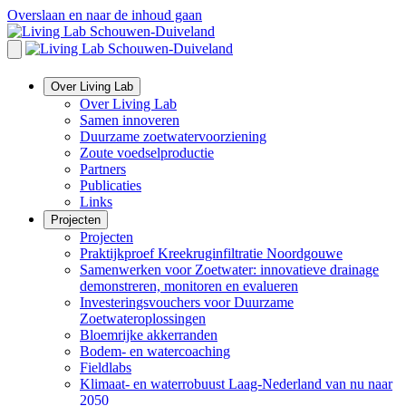
Overslaan en naar de inhoud gaan
Over Living Lab
Over Living Lab
Samen innoveren
Duurzame zoetwatervoorziening
Zoute voedselproductie
Partners
Publicaties
Links
Projecten
Projecten
Praktijkproef Kreekruginfiltratie Noordgouwe
Samenwerken voor Zoetwater: innovatieve drainage
demonstreren, monitoren en evalueren
Investeringsvouchers voor Duurzame
Zoetwateroplossingen
Bloemrijke akkerranden
Bodem- en watercoaching
Fieldlabs
Klimaat- en waterrobuust Laag-Nederland van nu naar
2050